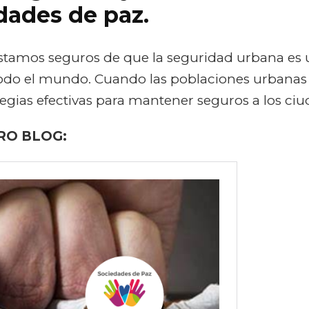
dades de paz.
comunidades
pacíficas
–
Blog
stamos seguros de que la seguridad urbana es
Chabajel
todo el mundo. Cuando las poblaciones urbana
tegias efectivas para mantener seguros a los ci
RO BLOG: