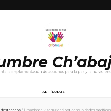
umbre Ch’abaj
ta la implementación de acciones para la paz y la no violenci
ARTÍCULOS
s destacados
/
Urbanismo y seguridad por comunidades pacíficas 