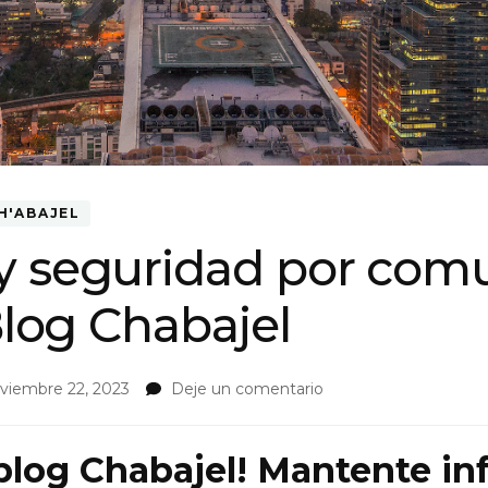
H'ABAJEL
y seguridad por com
Blog Chabajel
on
viembre 22, 2023
Deje un comentario
Urbanismo
y
seguridad
 blog Chabajel! Mantente i
por