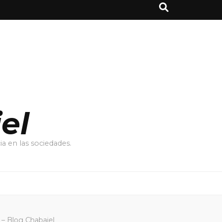
el
a en las sociedades.
– Blog Chabajel