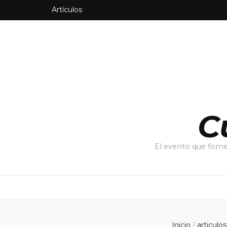
Artículos
C
El evento que fomen
Inicio
/
articulo