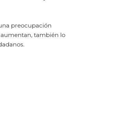
 una preocupación
s aumentan, también lo
udadanos.