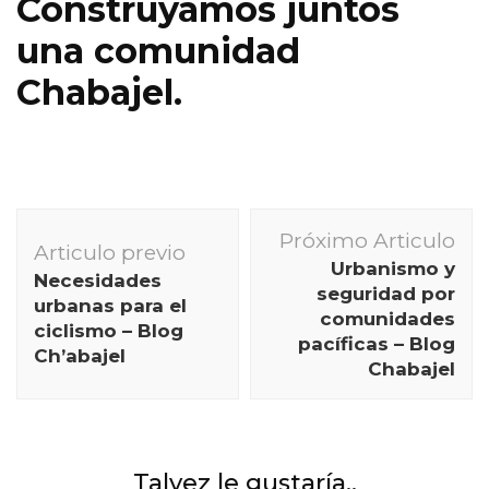
Construyamos juntos
una comunidad
Chabajel.
Navegación
Próximo Articulo
de
Articulo previo
Urbanismo y
Necesidades
publicación
seguridad por
urbanas para el
comunidades
ciclismo – Blog
pacíficas – Blog
Ch’abajel
Chabajel
Talvez le gustaría..