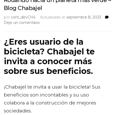
Rodando hacia un planeta más verde –
Blog Chabajel
por
cont_devCH4
Actualizado el
septiembre 8, 2023
on
Deje un comentario
Rodando
hacia
un
¿Eres usuario de la
planeta
bicicleta? Chabajel te
más
verde
invita a conocer más
–
Blog
sobre sus beneficios.
Chabajel
¡Chabajel te invita a usar la bicicleta! Sus
beneficios son incontables y su uso
colabora a la construcción de mejores
sociedades.