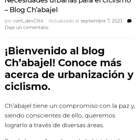
Necesidades urbanas para el ciclismo
– Blog Ch’abajel
por
cont_devCH4
Actualizado el
septiembre 7, 2023
on
Deje un comentario
Necesidades
urbanas
para
¡Bienvenido al blog
el
Ch’abajel! Conoce más
ciclismo
–
acerca de urbanización y
Blog
Ch’abajel
ciclismo.
Ch’abajel tiene un compromiso con la paz y,
siendo conscientes de ello, queremos
lograrlo a través de diversas áreas.