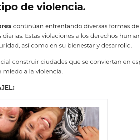
ipo de violencia.
una
cultura
de
la
eres
continúan enfrentando diversas formas de 
no
s diarias. Estas violaciones a los derechos hum
violencia
uridad, así como en su bienestar y desarrollo.
cial construir ciudades que se conviertan en e
 miedo a la violencia.
JEL: