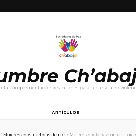
umbre Ch’abaj
ta la implementación de acciones para la paz y la no violenci
ARTÍCULOS
l
/
Mujeres constructoras de paz
/
Mujeres por la paz: una cultura 