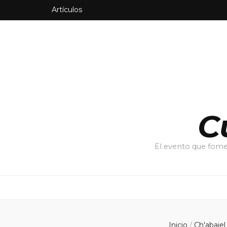
Artículos
C
El evento que fomen
Inicio
/
Ch'abaje