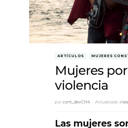
ARTÍCULOS
MUJERES CONS
Mujeres por 
violencia
por
cont_devCH4
Actualizado el
se
Las mujeres son