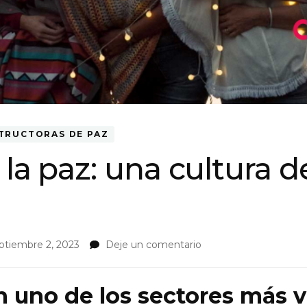
TRUCTORAS DE PAZ
la paz: una cultura d
on
ptiembre 2, 2023
Deje un comentario
Mujeres
por
la
 uno de los sectores más v
paz: