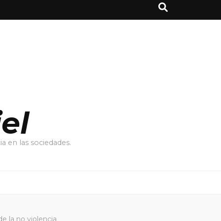
el
a en las sociedades.
de la no violencia