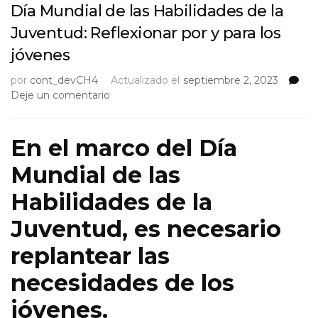
Día Mundial de las Habilidades de la
Juventud: Reflexionar por y para los
jóvenes
por
cont_devCH4
Actualizado el
septiembre 2, 2023
on
Deje un comentario
Día
Mundial
de
En el marco del Día
las
Mundial de las
Habilidades
de
Habilidades de la
la
Juventud:
Juventud, es necesario
Reflexionar
por
replantear las
y
para
necesidades de los
los
jóvenes.
jóvenes