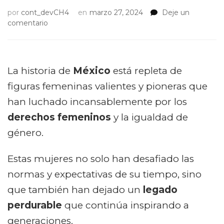
por
cont_devCH4
en
marzo 27, 2024
Deje un
on
comentario
Mujeres
en
la
lucha
La historia de
México
está repleta de
por
figuras femeninas valientes y pioneras que
los
derechos
han luchado incansablemente por los
femeninos
derechos femeninos
y la igualdad de
en
México
género.
Estas mujeres no solo han desafiado las
normas y expectativas de su tiempo, sino
que también han dejado un
legado
perdurable
que continúa inspirando a
generaciones.