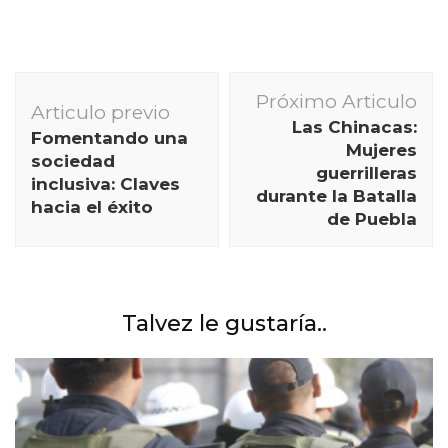
Navegación
Próximo Articulo
de
Articulo previo
Las Chinacas:
Fomentando una
publicación
Mujeres
sociedad
guerrilleras
inclusiva: Claves
durante la Batalla
hacia el éxito
de Puebla
Talvez le gustaría..