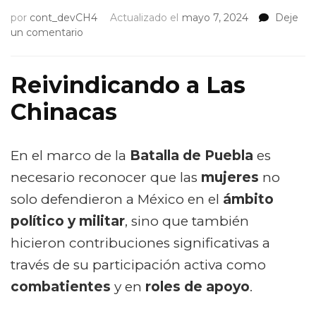
por
cont_devCH4
Actualizado el
mayo 7, 2024
Deje
on
un comentario
Las
Chinacas:
Mujeres
Reivindicando a Las
guerrilleras
Chinacas
durante
la
Batalla
de
En el marco de la
Batalla de Puebla
es
Puebla
necesario reconocer que las
mujeres
no
solo defendieron a México en el
ámbito
político y militar
, sino que también
hicieron contribuciones significativas a
través de su participación activa como
combatientes
y en
roles de apoyo
.