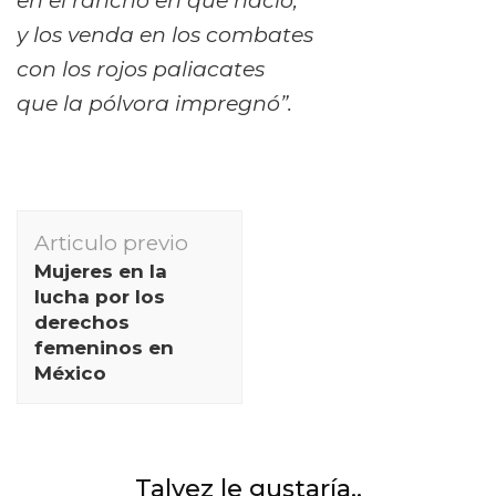
en el rancho en que nació,
y los venda en los combates
con los rojos paliacates
que la pólvora impregnó”.
Navegación
Articulo previo
de
Mujeres en la
publicación
lucha por los
derechos
femeninos en
México
Talvez le gustaría..