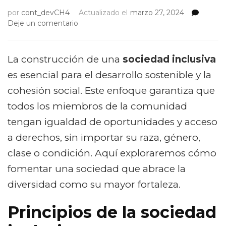
por
cont_devCH4
Actualizado el
marzo 27, 2024
on
Deje un comentario
Fomentando
una
sociedad
La construcción de una
sociedad inclusiva
inclusiva:
es esencial para el desarrollo sostenible y la
Claves
hacia
cohesión social. Este enfoque garantiza que
el
todos los miembros de la comunidad
éxito
tengan igualdad de oportunidades y acceso
a derechos, sin importar su raza, género,
clase o condición. Aquí exploraremos cómo
fomentar una sociedad que abrace la
diversidad como su mayor fortaleza.
Principios de la sociedad