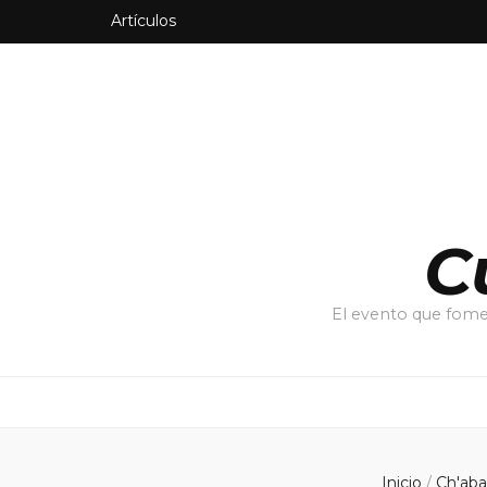
Artículos
C
El evento que fomen
Inicio
/
Ch'aba