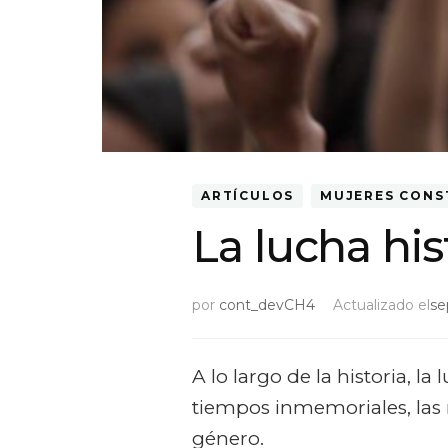
ARTÍCULOS
MUJERES CONS
La lucha hi
por
cont_devCH4
Actualizado el
se
A lo largo de la historia, 
tiempos inmemoriales, las 
género.