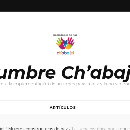
umbre Ch’abaj
ta la implementación de acciones para la paz y la no violenci
ARTÍCULOS
jel
/
Mujeres constructoras de paz
/
La lucha histórica por la eq