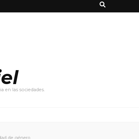
el
a en las sociedades.
uidad de género