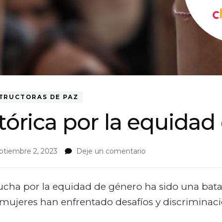
TRUCTORAS DE PAZ
stórica por la equida
on
ptiembre 2, 2023
Deje un comentario
La
lucha
histórica
la lucha por la equidad de género ha sido una bat
por
mujeres han enfrentado desafíos y discriminac
la
equidad