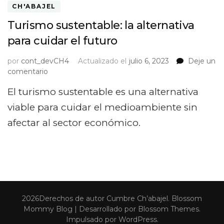
CH'ABAJEL
Turismo sustentable: la alternativa
para cuidar el futuro
por
cont_devCH4
Actualizado el
julio 6, 2023
Deje un
on
comentario
Turismo
El turismo sustentable es una alternativa
sustentable:
la
viable para cuidar el medioambiente sin
alternativa
afectar al sector económico.
para
cuidar
el
futuro
2026Derechos de autor
Cumbre Ch’abajel
.
Blossom
Mommy Blog | Desarrollado por
Blossom Themes
.
Impulsado por
WordPress
.