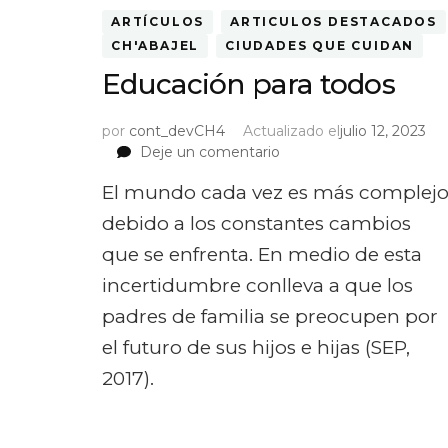
ARTÍCULOS
ARTICULOS DESTACADOS
CH'ABAJEL
CIUDADES QUE CUIDAN
Educación para todos
por
cont_devCH4
Actualizado el
julio 12, 2023
on
Deje un comentario
Educación
El mundo cada vez es más complej
para
todos
debido a los constantes cambios
que se enfrenta. En medio de esta
incertidumbre conlleva a que los
padres de familia se preocupen por
el futuro de sus hijos e hijas (SEP,
2017).