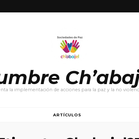
umbre Ch’abaj
ta la implementación de acciones para la paz y la no violenci
ARTÍCULOS