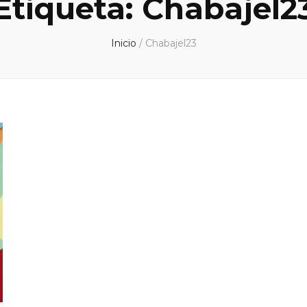
Etiqueta:
Chabajel2
Inicio
/
Chabajel23